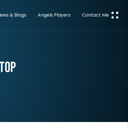
ews & Blogs
Angels Players
Contact Me
 Top