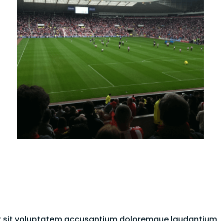
ror sit voluptatem accusantium doloremque laudantium,